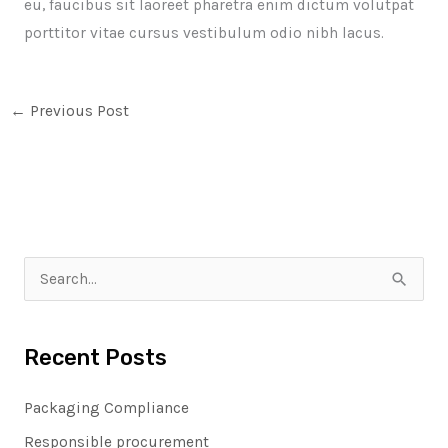
eu, faucibus sit laoreet pharetra enim dictum volutpat
porttitor vitae cursus vestibulum odio nibh lacus.
←
Previous Post
S
e
a
Recent Posts
r
Packaging Compliance
c
h
Responsible procurement